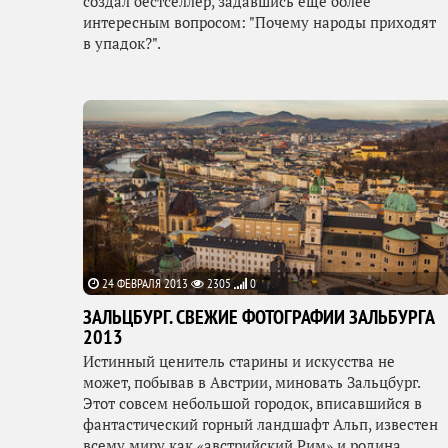
создал бестселлер, задавшись еще более
интересным вопросом: "Почему народы приходят
в упадок?".
24 ФЕВРАЛЯ 2013
2305
0
ЗАЛЬЦБУРГ. СВЕЖИЕ ФОТОГРАФИИ ЗАЛЬБУРГА
2013
Истинный ценитель старины и искусства не
может, побывав в Австрии, миновать Зальцбург.
Этот совсем небольшой городок, вписавшийся в
фантастический горный ландшафт Альп, известен
всему миру как «австрийский Рим» и родина