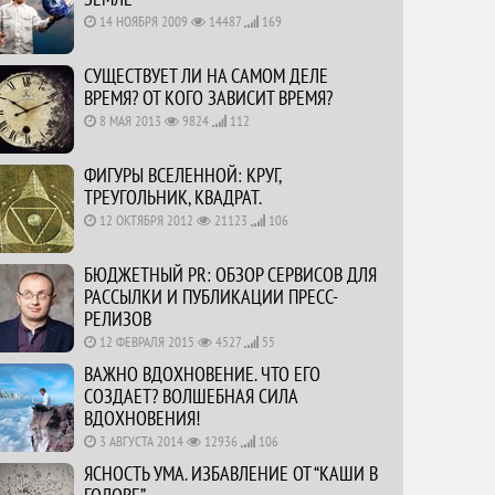
14 НОЯБРЯ 2009
14487
169
СУЩЕСТВУЕТ ЛИ НА САМОМ ДЕЛЕ
ВРЕМЯ? ОТ КОГО ЗАВИСИТ ВРЕМЯ?
8 МАЯ 2013
9824
112
ФИГУРЫ ВСЕЛЕННОЙ: КРУГ,
ТРЕУГОЛЬНИК, КВАДРАТ.
12 ОКТЯБРЯ 2012
21123
106
БЮДЖЕТНЫЙ PR: ОБЗОР СЕРВИСОВ ДЛЯ
РАССЫЛКИ И ПУБЛИКАЦИИ ПРЕСС-
РЕЛИЗОВ
12 ФЕВРАЛЯ 2015
4527
55
ВАЖНО ВДОХНОВЕНИЕ. ЧТО ЕГО
СОЗДАЕТ? ВОЛШЕБНАЯ СИЛА
ВДОХНОВЕНИЯ!
3 АВГУСТА 2014
12936
106
ЯСНОСТЬ УМА. ИЗБАВЛЕНИЕ ОТ “КАШИ В