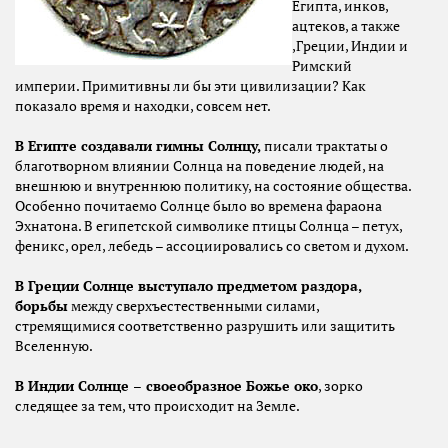
Египта, инков,
ацтеков, а также
,Греции, Индии и
Римский
империи. Примитивны ли бы эти цивилизации? Как
показало время и находки, совсем нет.
В Египте создавали гимны Солнцу,
писали трактаты о
благотворном влиянии Солнца на поведение людей, на
внешнюю и внутреннюю политику, на состояние общества.
Особенно почитаемо Солнце было во времена фараона
Эхнатона. В египетской символике птицы Солнца – петух,
феникс, орел, лебедь – ассоциировались со светом и духом.
В Греции Солнце выступало предметом раздора,
борьбы
между сверхъестественными силами,
стремящимися соответственно разрушить или защитить
Вселенную.
В Индии Солнце – своеобразное Божье око
, зорко
следящее за тем, что происходит на Земле.