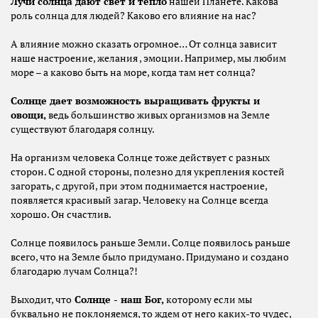
Лучи солнца дают свет и тепло
нашей Планете. Какова
роль солнца для людей? Каково его влияние на нас?
А влияние можно сказать огромное… От солнца зависит
наше настроение, желания , эмоции. Например, мы любим
море – а каково быть на море, когда там нет солнца?
Солнце дает возможность выращивать фрукты и
овощи,
ведь большинство живых организмов на Земле
существуют благодаря солнцу.
На организм человека Солнце тоже действует с разных
сторон. С одной стороны, полезно для укрепления костей
загорать, с другой, при этом поднимается настроение,
появляется красивый загар. Человеку на Солнце всегда
хорошо. Он счастлив.
Солнце появилось раньше Земли. Солце появилось раньше
всего, что на Земле было придумано. Придумано и создано
благодарю лучам Солнца?!
Выходит, что
Солнце - наш Бог,
которому если мы
буквально не поклоняемся, то ждем от него каких-то чудес,