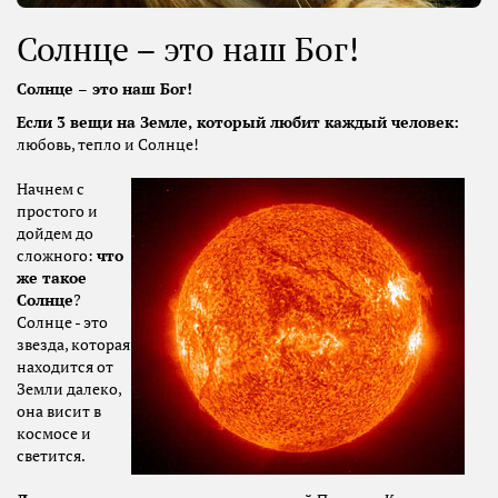
Солнце – это наш Бог!
Солнце – это наш Бог!
Если 3 вещи на Земле, который любит каждый человек:
любовь, тепло и Солнце!
Начнем с
простого и
дойдем до
сложного:
что
же такое
Солнце
?
Солнце - это
звезда, которая
находится от
Земли далеко,
она висит в
космосе и
светится.