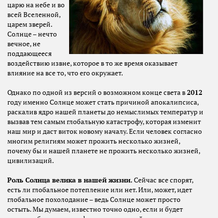
царю на небе и во
всей Вселенной,
царем зверей.
Солнце – нечто
вечное, не
поддающееся
воздействию извне, которое в то же время оказывает
влияние на все то, что его окружает.
Однако по одной из версий о возможном конце света в
2012
году именно Солнце может стать причиной апокалипсиса,
раскалив ядро нашей планеты до немыслимых температур и
вызвав тем самым глобальную катастрофу, которая изменит
наш мир и даст виток новому началу. Если человек согласно
многим религиям может прожить несколько жизней,
почему бы и нашей планете не прожить несколько жизней,
цивилизаций.
Роль Солнца велика в нашей жизни.
Сейчас все спорят,
есть ли глобальное потепление или нет. Или, может, идет
глобальное похолодание – ведь Солнце может просто
остыть. Мы думаем, известно точно одно, если и будет