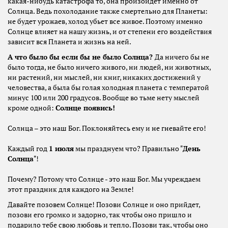
какая-нибудь катастрофа то, она произойдет именно от
Солнца. Ведь похолодание также смертельно для Планеты:
не будет урожаев, холод убьет все живое. Поэтому именно
Солнце влияет на нашу жизнь, и от степени его воздействия
зависит вся Планета и жизнь на ней.
А что было бы если бы не было Солнца?
Да ничего бы не
было тогда, не было ничего живого, ни людей, ни животных,
ни растений, ни мыслей, ни книг, никаких достижений у
человества, а была бы голая холодная планета с температой
минус 100 или 200 градусов. Вообще во тьме нету мыслей
кроме одной:
Солнце появись!
Солнца – это наш Бог. Поклоняйтесь ему и не гневайте его!
Каждый год
1 июля
мы празднуем что? Правильно "
День
Солнца
"!
Почему? Потому что Солнце - это наш Бог. Мы учреждаем
этот праздник для каждого на Земле!
Давайте позовем Солнце! Позови Солнце и оно прийдет,
позови его громко и задорно, так чтобы оно пришло и
подарило тебе свою любовь и тепло. Позови так, чтобы оно