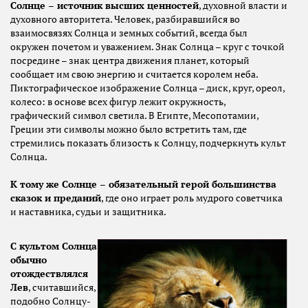
Солнце – источник высших ценностей
, духовной власти и
духовного авторитета. Человек, разбиравшийся во
взаимосвязях Солнца и земных событий, всегда был
окружен почетом и уважением. Знак Солнца – круг с точкой
посредине – знак центра движения планет, который
сообщает им свою энергию и считается королем неба.
Пиктографическое изображение Солнца – диск, круг, ореол,
колесо: в основе всех фигур лежит окружность,
графический символ светила. В Египте, Месопотамии,
Греции эти символы можно было встретить там, где
стремились показать близость к Солнцу, подчеркнуть культ
Солнца.
К тому же Солнце – обязательный герой большинства
сказок и преданий
, где оно играет роль мудрого советчика
и наставника, судьи и защитника.
С культом Солнца
обычно
отождествлялся
Лев
, считавшийся,
подобно Солнцу-