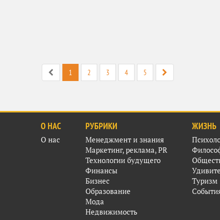
1
2
3
4
5
О НАС
РУБРИКИ
ЖИЗНЬ
О нас
Менеджмент и знания
Психол
Маркетинг, реклама, PR
Филосо
Технологии будущего
Общест
Финансы
Удивит
Бизнес
Туризм
Образование
Событи
Мода
Недвижимость