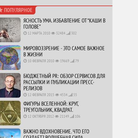
ПОПУЛЯРНОЕ
ЯСНОСТЬ УМА. ИЗБАВЛЕНИЕ ОТ “КАШИ В
ГОЛОВЕ”
12 МАРТА 2010
32484
302
МИРОВОЗЗРЕНИЕ - ЭТО САМОЕ ВАЖНОЕ
В ЖИЗНИ
10 ФЕВРАЛЯ 2010
19669
79
БЮДЖЕТНЫЙ PR: ОБЗОР СЕРВИСОВ ДЛЯ
РАССЫЛКИ И ПУБЛИКАЦИИ ПРЕСС-
РЕЛИЗОВ
12 ФЕВРАЛЯ 2015
4534
55
ФИГУРЫ ВСЕЛЕННОЙ: КРУГ,
ТРЕУГОЛЬНИК, КВАДРАТ.
12 ОКТЯБРЯ 2012
21149
106
ВАЖНО ВДОХНОВЕНИЕ. ЧТО ЕГО
СОЗДАЕТ? ВОЛШЕБНАЯ СИЛА