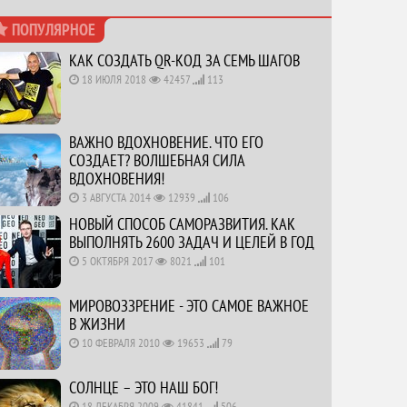
ПОПУЛЯРНОЕ
КАК СОЗДАТЬ QR-КОД ЗА СЕМЬ ШАГОВ
18 ИЮЛЯ 2018
42457
113
ВАЖНО ВДОХНОВЕНИЕ. ЧТО ЕГО
СОЗДАЕТ? ВОЛШЕБНАЯ СИЛА
ВДОХНОВЕНИЯ!
3 АВГУСТА 2014
12939
106
НОВЫЙ СПОСОБ САМОРАЗВИТИЯ. КАК
ВЫПОЛНЯТЬ 2600 ЗАДАЧ И ЦЕЛЕЙ В ГОД
5 ОКТЯБРЯ 2017
8021
101
МИРОВОЗЗРЕНИЕ - ЭТО САМОЕ ВАЖНОЕ
В ЖИЗНИ
10 ФЕВРАЛЯ 2010
19653
79
СОЛНЦЕ – ЭТО НАШ БОГ!
18 ДЕКАБРЯ 2009
41841
506