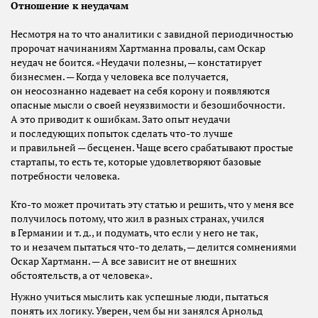
Отношение к неудачам
Несмотря на то что аналитики с завидной периодичностью
пророчат начинаниям Хартманна провалы, сам Оскар
неудач не боится. «Неудачи полезны, — констатирует
бизнесмен. — Когда у человека все получается,
он неосознанно надевает на себя корону и появляются
опасные мысли о своей неуязвимости и безошибочности.
А это приводит к ошибкам. Зато опыт неудачи
и последующих попыток сделать что-то лучше
и правильней — бесценен. Чаще всего срабатывают простые
стартапы, то есть те, которые удовлетворяют базовые
потребности человека.
Кто-то может прочитать эту статью и решить, что у меня все
получилось потому, что жил в разных странах, учился
в Германии и т. д., и подумать, что если у него не так,
то и незачем пытаться что-то делать, — делится сомнениями
Оскар Хартманн. — А все зависит не от внешних
обстоятельств, а от человека».
Нужно учиться мыслить как успешные люди, пытаться
понять их логику. Уверен, чем бы ни занялся Арнольд