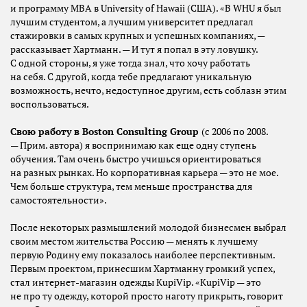
и программу МВА в University of Hawaii (США). «В WHU я был
лучшим студентом, а лучшим университет предлагал
стажировки в самых крупных и успешных компаниях, —
рассказывает Хартманн. — И тут я попал в эту ловушку.
С одной стороны, я уже тогда знал, что хочу работать
на себя. С другой, когда тебе предлагают уникальную
возможность, нечто, недоступное другим, есть соблазн этим
воспользоваться.
Свою работу в Boston Consulting Group
(с 2006 по 2008.
— Прим. автора) я воспринимаю как еще одну ступень
обучения. Там очень быстро учишься ориентироваться
на разных рынках. Но корпоративная карьера — это не мое.
Чем больше структура, тем меньше пространства для
самостоятельности».
После некоторых размышлений молодой бизнесмен выбрал
своим местом жительства Россию — менять к лучшему
первую Родину ему показалось наиболее перспективным.
Первым проектом, принесшим Хартманну громкий успех,
стал интернет-магазин одежды KupiVip. «KupiVip — это
не про ту одежду, которой просто наготу прикрыть, говорит