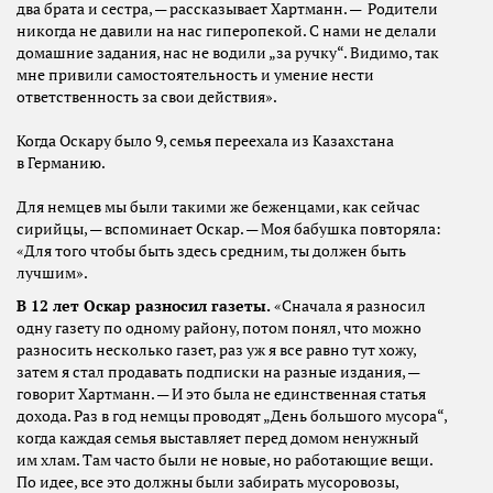
два брата и сестра, — рассказывает Хартманн. — Родители
никогда не давили на нас гиперопекой. С нами не делали
домашние задания, нас не водили „за ручку“. Видимо, так
мне привили самостоятельность и умение нести
ответственность за свои действия».
Когда Оскару было 9, семья переехала из Казахстана
в Германию.
Для немцев мы были такими же беженцами, как сейчас
сирийцы, — вспоминает Оскар. — Моя бабушка повторяла:
«Для того чтобы быть здесь средним, ты должен быть
лучшим».
В 12 лет Оскар разносил газеты.
«Сначала я разносил
одну газету по одному району, потом понял, что можно
разносить несколько газет, раз уж я все равно тут хожу,
затем я стал продавать подписки на разные издания, —
говорит Хартманн. — И это была не единственная статья
дохода. Раз в год немцы проводят „День большого мусора“,
когда каждая семья выставляет перед домом ненужный
им хлам. Там часто были не новые, но работающие вещи.
По идее, все это должны были забирать мусоровозы,