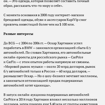
он. — Это одежда, которая позволяет составить личный
образ, рассказать что-то миру о себе».
С момента основания в 2008 году интернет-магазин
брендовой одежды, обуви и аксессуаров KupiVip смог
привлечь инвестиций более чем на $ 100 млн.
Разные интересы
До BCG — с 2004 по 2006 гг. — Оскар Хартманн успел
поработать в BMW — занимался организацией сбыта б/у
автомобилей. По словам Хартманна, его автомобильные
онлайн-проекты для российского рынка — CarPrice
и CarFix — с этим опытом работы напрямую не связаны.
«Мировой рынок музыки — около 20 млрд долларов, рынок
б/у автомобилей только в России — 60 млрд долларов, —
размышляет Оскар. — Но о шоу-бизнесе мечтают миллионы,
а заниматься оптимизацией продаж подержанных
автомобилей хотят единицы».
В запуск онлайн-аукциона подержанных автомобилей
CarPrice в 2014 году Хартманн вложил несколько миллионов
долларов, затем привлек еще $ 40 млн от группы инвесторов