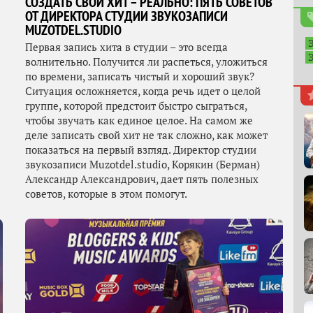
СОЗДАТЬ СВОЙ ХИТ – РЕАЛЬНО: ПЯТЬ СОВЕТОВ
ОТ ДИРЕКТОРА СТУДИИ ЗВУКОЗАПИСИ
MUZOTDEL.STUDIO
Первая запись хита в студии – это всегда
волнительно. Получится ли распеться, уложиться
по времени, записать чистый и хороший звук?
Ситуация осложняется, когда речь идет о целой
группе, которой предстоит быстро сыграться,
чтобы звучать как единое целое. На самом же
деле записать свой хит не так сложно, как может
показаться на первый взгляд. Директор студии
звукозаписи Muzotdel.studio, Корякин (Берман)
Александр Александрович, дает пять полезных
советов, которые в этом помогут.