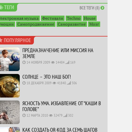
ТЕГИ
ВСЕ ТЕГИ (8)
Электронная музыка
Фестивали
Techno
House
Эмоции
Самопродвижение
Саморазвитие
Мозг
ПОПУЛЯРНОЕ
ПРЕДНАЗНАЧЕНИЕ ИЛИ МИССИЯ НА
ЗЕМЛЕ
14 НОЯБРЯ 2009
14484
169
СОЛНЦЕ – ЭТО НАШ БОГ!
18 ДЕКАБРЯ 2009
41840
506
ЯСНОСТЬ УМА. ИЗБАВЛЕНИЕ ОТ “КАШИ В
ГОЛОВЕ”
12 МАРТА 2010
32479
302
КАК СОЗДАТЬ QR-КОД ЗА СЕМЬ ШАГОВ