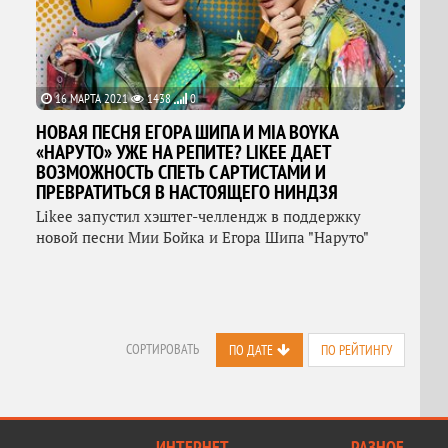
16 МАРТА 2021
1438
0
НОВАЯ ПЕСНЯ ЕГОРА ШИПА И MIA BOYKA
«НАРУТО» УЖЕ НА РЕПИТЕ? LIKEE ДАЕТ
ВОЗМОЖНОСТЬ СПЕТЬ С АРТИСТАМИ И
ПРЕВРАТИТЬСЯ В НАСТОЯЩЕГО НИНДЗЯ
Likee запустил хэштег-челлендж в поддержку
новой песни Мии Бойка и Егора Шипа "Наруто"
СОРТИРОВАТЬ
ПО ДАТЕ
ПО РЕЙТИНГУ
ИНТЕРНЕТ
РАЗНОЕ