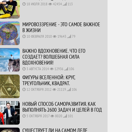
18 ИЮЛЯ 2018
42454
113
МИРОВОЗЗРЕНИЕ - ЭТО САМОЕ ВАЖНОЕ
В ЖИЗНИ
10 ФЕВРАЛЯ 2010
19643
79
ВАЖНО ВДОХНОВЕНИЕ. ЧТО ЕГО
СОЗДАЕТ? ВОЛШЕБНАЯ СИЛА
ВДОХНОВЕНИЯ!
3 АВГУСТА 2014
12936
106
ФИГУРЫ ВСЕЛЕННОЙ: КРУГ,
ТРЕУГОЛЬНИК, КВАДРАТ.
12 ОКТЯБРЯ 2012
21119
106
НОВЫЙ СПОСОБ САМОРАЗВИТИЯ. КАК
ВЫПОЛНЯТЬ 2600 ЗАДАЧ И ЦЕЛЕЙ В ГОД
5 ОКТЯБРЯ 2017
8020
101
СУЩЕСТВУЕТ ЛИ НА САМОМ ДЕЛЕ