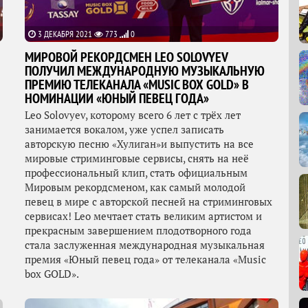
3 ДЕКАБРЯ 2021
773
0
МИРОВОЙ РЕКОРДСМЕН LEO SOLOVYEV
ПОЛУЧИЛ МЕЖДУНАРОДНУЮ МУЗЫКАЛЬНУЮ
ПРЕМИЮ ТЕЛЕКАНАЛА «MUSIC BOX GOLD» В
НОМИНАЦИИ «ЮНЫЙ ПЕВЕЦ ГОДА»
Leo Solovyev, которому всего 6 лет с трёх лет
занимается вокалом, уже успел записать
авторскую песню «Хулиган»и выпустить на все
мировые стриминговые сервисы, снять на неё
профессиональный клип, стать официальным
Мировым рекордсменом, как самый молодой
певец в мире с авторской песней на стриминговых
сервисах! Leo мечтает стать великим артистом и
прекрасным завершением плодотворного года
стала заслуженная международная музыкальная
премия «Юный певец года» от телеканала «Music
box GOLD».