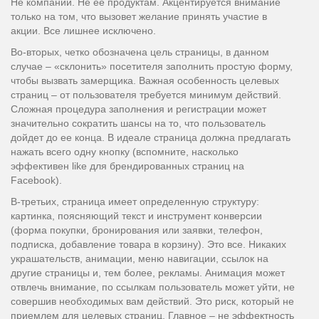
Не компании. Не ее продуктам. Акцентируется внимание
только на том, что вызовет желание принять участие в
акции. Все лишнее исключено.
Во-вторых, четко обозначена цель страницы, в данном
случае – «склонить» посетителя заполнить простую форму,
чтобы вызвать замерщика. Важная особенность целевых
страниц – от пользователя требуется минимум действий.
Сложная процедура заполнения и регистрации может
значительно сократить шансы на то, что пользователь
дойдет до ее конца. В идеале страница должна предлагать
нажать всего одну кнопку (вспомните, насколько
эффективен like для брендированных страниц на
Facebook).
В-третьих, страница имеет определенную структуру:
картинка, поясняющий текст и инструмент конверсии
(форма покупки, бронирования или заявки, телефон,
подписка, добавление товара в корзину). Это все. Никаких
украшательств, анимации, меню навигации, ссылок на
другие страницы и, тем более, рекламы. Анимация может
отвлечь внимание, по ссылкам пользователь может уйти, не
совершив необходимых вам действий. Это риск, который не
приемлем для целевых страниц. Главное – не эффектность