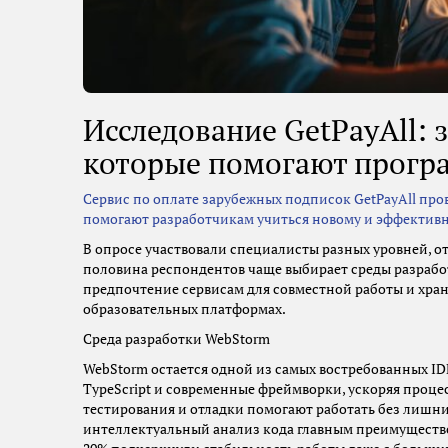
Исследование GetPayAll:
которые помогают прогр
Сервис по оплате зарубежных подписок GetPayAll про
помогают разработчикам учиться новому и эффективн
В опросе участвовали специалисты разных уровней, о
половина респондентов чаще выбирает среды разрабо
предпочтение сервисам для совместной работы и хран
образовательных платформах.
Среда разработки WebStorm
WebStorm остается одной из самых востребованных IDE
TypeScript и современные фреймворки, ускоряя проц
тестирования и отладки помогают работать без лишни
интеллектуальный анализ кода главным преимущество