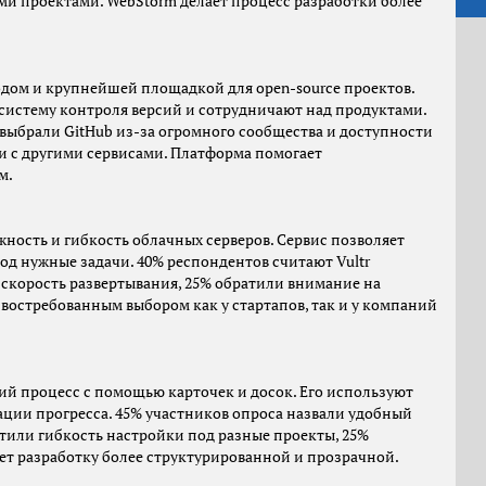
ми проектами. WebStorm делает процесс разработки более
кодом и крупнейшей площадкой для open-source проектов.
систему контроля версий и сотрудничают над продуктами.
 выбрали GitHub из-за огромного сообщества и доступности
и с другими сервисами. Платформа помогает
м.
жность и гибкость облачных серверов. Сервис позволяет
од нужные задачи. 40% респондентов считают Vultr
 скорость развертывания, 25% обратили внимание на
 востребованным выбором как у стартапов, так и у компаний
ий процесс с помощью карточек и досок. Его используют
зации прогресса. 45% участников опроса назвали удобный
тили гибкость настройки под разные проекты, 25%
ет разработку более структурированной и прозрачной.