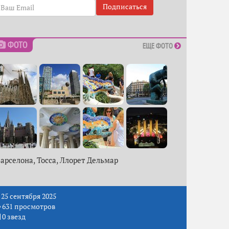
Подписаться
ФОТО
ЕЩЕ ФОТО
арселона, Тосса, Ллорет Дельмар
25 сентября 2025
631 просмотров
0 звезд