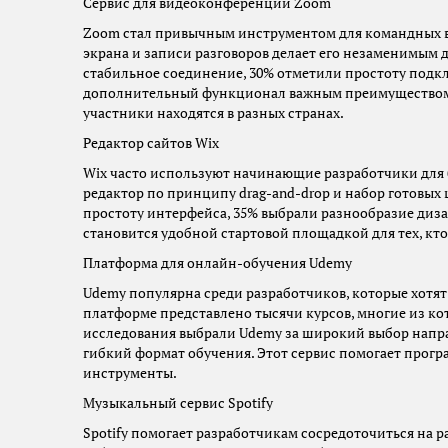
Сервис для видеоконференций Zoom
Zoom стал привычным инструментом для командных в
экрана и записи разговоров делает его незаменимым 
стабильное соединение, 30% отметили простоту подкл
дополнительный функционал важным преимуществом. 
участники находятся в разных странах.
Редактор сайтов Wix
Wix часто используют начинающие разработчики для б
редактор по принципу drag-and-drop и набор готовы
простоту интерфейса, 35% выбрали разнообразие дизай
становится удобной стартовой площадкой для тех, кто
Платформа для онлайн-обучения Udemy
Udemy популярна среди разработчиков, которые хотят
платформе представлено тысячи курсов, многие из ко
исследования выбрали Udemy за широкий выбор напра
гибкий формат обучения. Этот сервис помогает прог
инструменты.
Музыкальный сервис Spotify
Spotify помогает разработчикам сосредоточиться на р