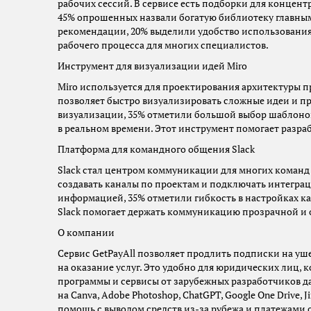
рабочих сессий. В сервисе есть подборки для концен
45% опрошенных назвали богатую библиотеку главны
рекомендации, 20% выделили удобство использования 
рабочего процесса для многих специалистов.
Инструмент для визуализации идей Miro
Miro используется для проектирования архитектуры 
позволяет быстро визуализировать сложные идеи и пр
визуализации, 35% отметили большой выбор шаблонов
в реальном времени. Этот инструмент помогает разра
Платформа для командного общения Slack
Slack стал центром коммуникации для многих команд
создавать каналы по проектам и подключать интеграц
информацией, 35% отметили гибкость в настройках к
Slack помогает держать коммуникацию прозрачной и
О компании
Сервис GetPayAll позволяет продлить подписки на у
на оказание услуг. Это удобно для юридических лиц,
программы и сервисы от зарубежных разработчиков да
на Canva, Adobe Photoshop, ChatGPT, Google One Drive, 
помощь с выводом средств из-за рубежа и платежами