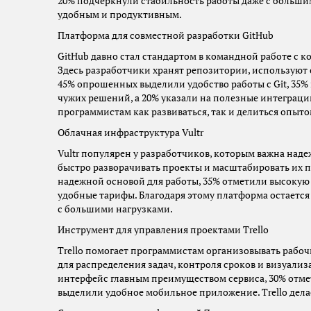
20% подчеркнули стабильность работы даже с больши
удобным и продуктивным.
Платформа для совместной разработки GitHub
GitHub давно стал стандартом в командной работе с 
Здесь разработчики хранят репозитории, используют 
45% опрошенных выделили удобство работы с Git, 35%
чужих решений, а 20% указали на полезные интеграци
программистам как развиваться, так и делиться опыто
Облачная инфраструктура Vultr
Vultr популярен у разработчиков, которым важна наде
быстро разворачивать проекты и масштабировать их п
надежной основой для работы, 35% отметили высокую
удобные тарифы. Благодаря этому платформа остается
с большими нагрузками.
Инструмент для управления проектами Trello
Trello помогает программистам организовывать рабоч
для распределения задач, контроля сроков и визуали
интерфейс главным преимуществом сервиса, 30% отме
выделили удобное мобильное приложение. Trello дела