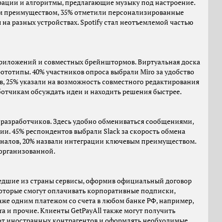
трации и алгоритмы, предлагающие музыку под настроение.
м преимуществом, 35% отметили персонализированные
на разных устройствах. Spotify стал неотъемлемой частью
приложений и совместных брейнштормов. Виртуальная доска
ототипы. 40% участников опроса выбрали Miro за удобство
, 25% указали на возможность совместного редактирования
ботчикам обсуждать идеи и находить решения быстрее.
 разработчиков. Здесь удобно обмениваться сообщениями,
ии. 45% респондентов выбрали Slack за скорость обмена
аналов, 20% назвали интеграции ключевым преимуществом.
 организованной.
шедшие из страны сервисы, оформив официальный договор
 которые смогут оплачивать корпоративные подписки,
же одним платежом со счета в любом банке РФ, например,
Jira и прочие. Клиенты GetPayAll также могут получить
 от иностранных контрагентов и оформлять необходимые