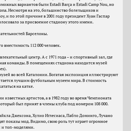
ожных вариантов были Estadi Barça и Estadi Camp Nou, но
elona. Несмотря на это, большинство болельщиков и
у, и по этой причине в 2001 году президент Хуан Гаспар
олосовало за присвоение стадиону этого имени.
чательностей Барселоны.
о вместимость 112 000 человек.
лекательный центр. А с 1971 года – и спортивный зал, где
ьная команды. В помещениях стадиона находится музей
es).
 музей во всей Каталонии. Богатая экспозиция иллюстрируют
итается лучшим футбольным музеем мира. В стоимость
ататься на катке.
 известных артистов, а в 1982 году во время Чемпионата
оторый был принят в члены клуба под номером 108 000.
йкла Джексона, Хулио Иглесиаса, Пабло Доминго, Лучано
дят показы мод. Видимо, свою роль тут играет огромное
 и топ-моделями.