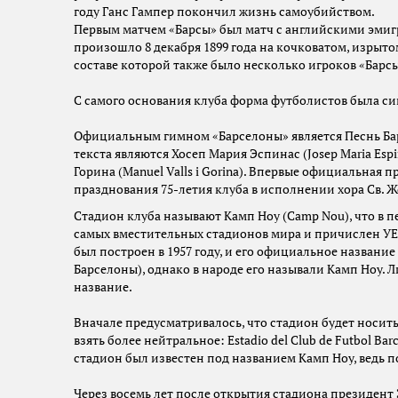
году Ганс Гампер покончил жизнь самоубийством.
Первым матчем «Барсы» был матч с английскими эмигр
произошло 8 декабря 1899 года на кочковатом, изрыт
составе которой также было несколько игроков «Барсы»
С самого основания клуба форма футболистов была си
Официальным гимном «Барселоны» является Песнь Барсе
текста являются Хосеп Мария Эспинас (Josep Maria Espi
Горина (Manuel Valls i Gorina). Впервые официальная п
празднования 75-летия клуба в исполнении хора Св. 
Стадион клуба называют Камп Ноу (Camp Nou), что в п
самых вместительных стадионов мира и причислен УЕ
был построен в 1957 году, и его официальное название в
Барселоны), однако в народе его называли Камп Ноу. 
название.
Вначале предусматривалось, что стадион будет носить
взять более нейтральное: Estadio del Club de Futbol Ba
стадион был известен под названием Камп Ноу, ведь п
Через восемь лет после открытия стадиона президент