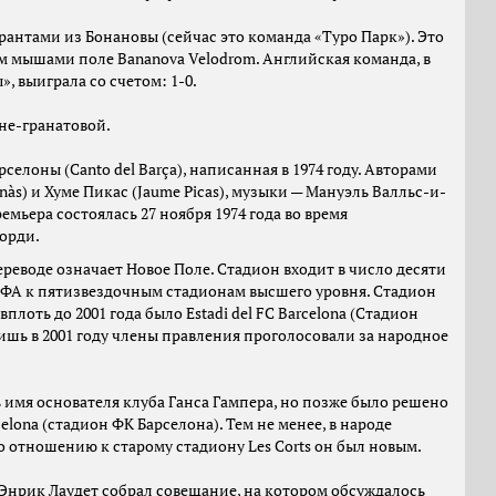
антами из Бонановы (сейчас это команда «Туро Парк»). Это
ом мышами поле Bananova Velodrom. Английская команда, в
, выиграла со счетом: 1-0.
не-гранатовой.
лоны (Canto del Barça), написанная в 1974 году. Авторами
nàs) и Хуме Пикас (Jaume Picas), музыки — Мануэль Валльс-и-
ремьера состоялась 27 ноября 1974 года во время
Жорди.
ереводе означает Новое Поле. Стадион входит в число десяти
ФА к пятизвездочным стадионам высшего уровня. Стадион
плоть до 2001 года было Estadi del FC Barcelona (Стадион
Лишь в 2001 году члены правления проголосовали за народное
 имя основателя клуба Ганса Гампера, но позже было решено
rcelona (стадион ФК Барселона). Тем не менее, в народе
о отношению к старому стадиону Les Corts он был новым.
 Энрик Лаудет собрал совещание, на котором обсуждалось