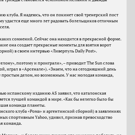
ию клуба. Я надеюсь, что он покинет свой тренерский пост
 ему удастся еще много лет радовать болельщиков отличным
селя.
никаких сомнений. Сейчас она находится в прекрасной форме.
какие она создает прекрасные моменты для взятия ворот
орной) в своем интервью «Ливерпуль Daily Post».
лону», поэтому и проиграли», – приводит The Sun слова
, играл в «Арсенале»). «Знаем, что на сегодняшний день
е простым делом, но возможным. У нас молодая команда,
вью испанскому изданию AS заявил, что каталонская
яется лучшей командой в мире. «Как бы нелегко было бы
учшая команда планеты.
янского клуба «Рома» и аргентинской сборной) в заявлениях
нных спортивным Yаhoo, удивил, признав превосходство
ая команда.