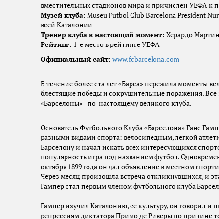
вместительных стадионов мира и причислен УЕФА к 
Музей клуба
: Museu Futbol Club Barcelona President N
всей Каталонии
Тренер клуба в настоящий момент
: Херардо Марти
Рейтинг
: 1-е место в рейтинге УЕФА
Официальный сайт
:
www.fcbarcelona.com
В течение более ста лет «Барса» пережила моменты ве
блестящие победы и сокрушительные поражения. Все 
«Барселоны» - по-настоящему великого клуба.
Основатель Футбольного Клуба «Барселона» Ганс Гампе
разными видами спорта: велосипедным, легкой атлетик
Барселону и начал искать всех интересующихся спорт
популярность игра под названием футбол. Одновремен
октября 1899 года он дал объявление в местном спорт
Через месяц произошла встреча откликнувшихся, и эта 
Гампер стал первым членом футбольного клуба Барселон
Гампер изучил Каталонию, ее культуру, он говорил и п
репрессиям диктатора Примо де Риверы по причине тог