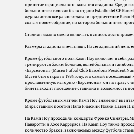
принятие официального названия стадиона. Среди возм
большинство голосов было отдано Estadio del CF Barc
журналистов всё равно отдавали предпочтение Камп Но
созвал новое собрание, на котором большинство прог
Стадион можно смело включать в список достоприме
Размеры стадиона впечатляют. На сегодняшний день ег
Кроме футбольного поля Камп Ноу включает в себя разв
тренируются баскетбольная, волейбольная и гандбол
«Барселоны» (Museu Futbol Club Barcelona President Nun
Музей был открыт в 1984 году, это самый посещаемый
прославленную историю «Барселоны», он по праву сч
билета входит посещение стадиона и возможность пок
Кроме футбольных матчей Камп Ноу знаменит визитами
Мира стадион посетил Папа Римский Иоанн Павел II, к
На Камп Ноу проходили концерты Фрэнка Синатры, Ма
Паваротти и Хосе Каррераса. На Камп Ноу также прохо
количество браков, заключаемых между футболистами