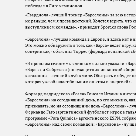
побеждал в Лиге чемпионов.
«Гвардиола - лучший тренер «Барселоны» за всю истор
не раньше, чем я президентский. Хочется верить, что
выступлением команды», - приводит Sport.es слова Рос
«Барселона» - лучшая команда в Европе, и здесь нет 
Это можно обнаружить в том, как «Барса» ведет игру, 
соперника», - объяснил Торрес (форвард испанской сб
«В прошлом сезоне мы слишком сильно уважали «Барсе
«Барсы» и Фабрегаса (полузащитник испанской сборной
каталонцы – лучший клуб в мире. Обыграть их будет н
которая уже обладает большим опытом и энергией».
Форвард мадридского «Реала» Гонсало Игуаин в интер
«Барселона» на сегодняшний день, по его мнению, явл
признавать, но на сегодняшний день «Барселона» - л
Фернандо Гаго (аргентинский футболист, игрок италь
программе «Purа Quimicа» аргентинского ЕSPN, собра
«Барселоны» над своей командой: «Барселона» - лучш