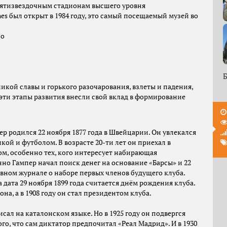
пятизвездочным стадионам высшего уровня
unes был открыт в 1984 году, это самый посещаемый музей во
но
Б
ликой славы и горького разочарования, взлеты и падения,
эти этапы развития внесли свой вклад в формирование
р родился 22 ноября 1877 года в Швейцарии. Он увлекался
ой и футболом. В возрасте 20-ти лет он приехал в
ом, особенно тех, кого интересует набирающая
но Гампер начал поиск денег на основание «Барсы» и 22
ивном журнале о наборе первых членов будущего клуба.
дата 29 ноября 1899 года считается днём рождения клуба.
а, а в 1908 году он стал президентом клуба.
исал на каталонском языке. Но в 1925 году он подвергся
о, что сам диктатор предпочитал «Реал Мадрид». И в 1930