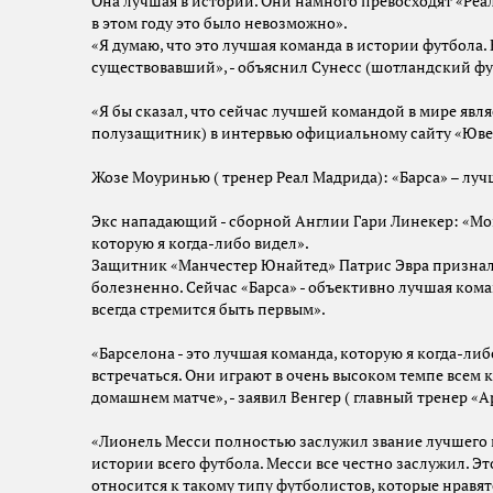
Она лучшая в истории. Они намного превосходят «Реа
в этом году это было невозможно».
«Я думаю, что это лучшая команда в истории футбола. 
существовавший», - объяснил Сунесс (шотландский фу
«Я бы сказал, что сейчас лучшей командой в мире явля
полузащитник) в интервью официальному сайту «Юве
Жозе Моуринью ( тренер Реал Мадрида): «Барса» – луч
Экс нападающий - сборной Англии Гари Линекер: «Могу
которую я когда-либо видел».
Защитник «Манчестер Юнайтед» Патрис Эвра признался
болезненно. Сейчас «Барса» - объективно лучшая коман
всегда стремится быть первым».
«Барселона - это лучшая команда, которую я когда-либ
встречаться. Они играют в очень высоком темпе всем к
домашнем матче», - заявил Венгер ( главный тренер «А
«Лионель Месси полностью заслужил звание лучшего и
истории всего футбола. Месси все честно заслужил. Э
относится к такому типу футболистов, которые нравят