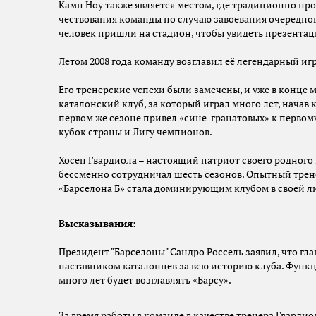
Камп Ноу также является местом, где традиционно пр
чествования команды по случаю завоевания очередного
человек пришли на стадион, чтобы увидеть презентац
Летом 2008 года команду возглавил её легендарный иг
Его тренерские успехи были замечены, и уже в конце
каталонский клуб, за который играл много лет, начав
первом же сезоне привел «сине-гранатовых» к первом
кубок страны и Лигу чемпионов.
Хосеп Гвардиола – настоящий патриот своего родного
бессменно сотрудничал шесть сезонов. Опытный трене
«Барселона Б» стала доминирующим клубом в своей ли
Высказывания:
Президент "Барселоны" Сандро Россель заявил, что г
наставником каталонцев за всю историю клуба. Функц
много лет будет возглавлять «Барсу».
За время работы в команде в качестве тренера Гвард