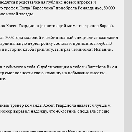
оводятся представления публике новых игроков и
 трофея. Когда “Барселона” приобрела Роналдиньо, 30 000
ию новой звезды.
рок Хосеп Гвардиола (в настоящий момент - тренер Барсы).
 мая 2008 года молодой и амбициозный специалист возглавил
 кардинальную перестройку состава и принципов клуба. В
у в истории клуба триплету, выиграв чемпионат Испании,
 и любимого клуба. С дублирующим клубом «Barcelona B» он
р смог вознести свою команду на небывалые высоты -
ге.
лавный тренер команды Хосеп Гвардиола является лучшим
ионер выразил надежду, что 40-летний специалист еще
иола трижды становился чемпионом Испании и дважды