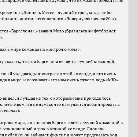
л Мадрид», и болельщики думают, что их можно победить, но
Кроме того, Лионель Месси - лучший игрок, когда-либо
тболист капитан легендарного «Ливерпуля» начала 80-х).
ется «Барселона», - заявил Мело (бразильский футболист
».
шая в мире команда по контролю мяча».
 сказать, что эта Барселона является лучшей командой,
: «Я уже дважды проигрывал этой команде, и это очень
да в мире, и осознавать это нам очень тяжело, ведь «МЮ»
о видел, и лучшая из тех, с которыми мне приходилось
оллективом, и я не думаю, что нам удастся доминировать в
рсенала»).
грока мира, а нынешняя Барса является лучшей командой в
то великолепный игрок в великой команде. Лионель
ся публике: он забивает, финтит и может предсказать ход