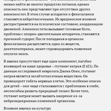
можно найти во многих продуктах питания, однако
опасность они представляют при отсутствии других
аминокислот. В этом случае аспарагин и фенилаланин
становятся нейротоксичными. Их вредоносное влияние
распространяется на психическое состояние, координацию
движений. Аминокислоты вызывают головные боли,
проблемы с опорно-двигательным аппаратом, становятся
причиной судорог. После попадания в организм
фенилаланин расщепляется, одно из веществ,
дикетопиперазин, может спровоцировать появление
опухоли мозга.
В жвачке присутствует еще один компонент, пагубно
влияющий на наше здоровье – глутамат натрия (Е 621). По
данным исследований невролога Джона Олни, глутамат
натрия является эксайтотоксичным веществом. Он
провоцирует гибель нервных клеток. Это особенно опасно
для детей – они чаще сталкиваются с проблемами в учебе,
неспособны развить природный талант. Более того,
глутамат натрия может вызвать ожирение из-за
нейроэндокринных изменений организма.
Влияние жвачки на культуру