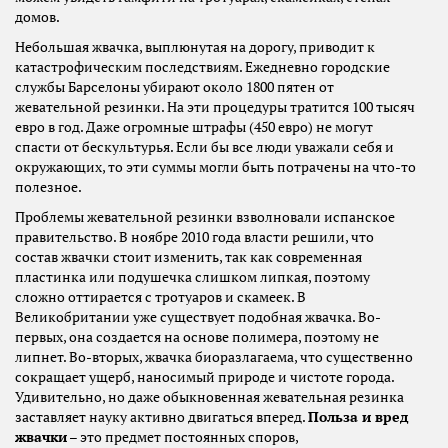
домов.
Небольшая жвачка, выплюнутая на дорогу, приводит к
катастрофическим последствиям. Ежедневно городские
службы Барселоны убирают около 1800 пятен от
жевательной резинки. На эти процедуры тратится 100 тысяч
евро в год. Даже огромные штрафы (450 евро) не могут
спасти от бескультурья. Если бы все люди уважали себя и
окружающих, то эти суммы могли быть потрачены на что-то
полезное.
Проблемы жевательной резинки взволновали испанское
правительство. В ноябре 2010 года власти решили, что
состав жвачки стоит изменить, так как современная
пластинка или подушечка слишком липкая, поэтому
сложно оттирается с тротуаров и скамеек. В
Великобритании уже существует подобная жвачка. Во-
первых, она создается на основе полимера, поэтому не
липнет. Во-вторых, жвачка биоразлагаема, что существенно
сокращает ущерб, наносимый природе и чистоте города.
Удивительно, но даже обыкновенная жевательная резинка
заставляет науку активно двигаться вперед.
Польза и вред
жвачки
– это предмет постоянных споров,