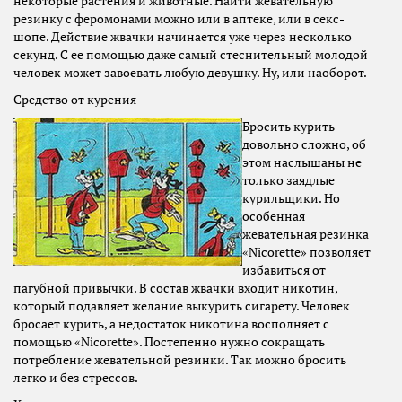
некоторые растения и животные. Найти жевательную
резинку с феромонами можно или в аптеке, или в секс-
шопе. Действие жвачки начинается уже через несколько
секунд. С ее помощью даже самый стеснительный молодой
человек может завоевать любую девушку. Ну, или наоборот.
Средство от курения
Бросить курить
довольно сложно, об
этом наслышаны не
только заядлые
курильщики. Но
особенная
жевательная резинка
«Nicorette» позволяет
избавиться от
пагубной привычки. В состав жвачки входит никотин,
который подавляет желание выкурить сигарету. Человек
бросает курить, а недостаток никотина восполняет с
помощью «Nicorette». Постепенно нужно сокращать
потребление жевательной резинки. Так можно бросить
легко и без стрессов.