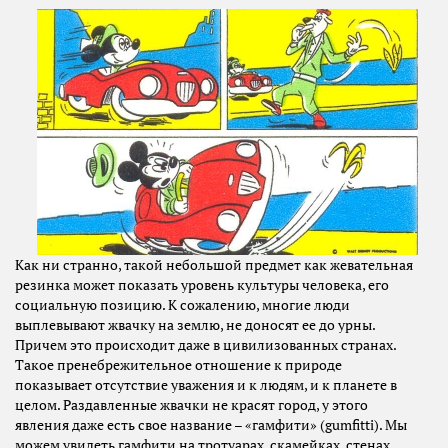
Как ни странно, такой небольшой предмет как жевательная
резинка может показать уровень культуры человека, его
социальную позицию. К сожалению, многие люди
выплевывают жвачку на землю, не доносят ее до урны.
Причем это происходит даже в цивилизованных странах.
Такое пренебрежительное отношение к природе
показывает отсутствие уважения и к людям, и к планете в
целом. Раздавленные жвачки не красят город, у этого
явления даже есть свое название – «гамфити» (gumfitti). Мы
можем увидеть гамфити на тротуарах, скамейках, стенах