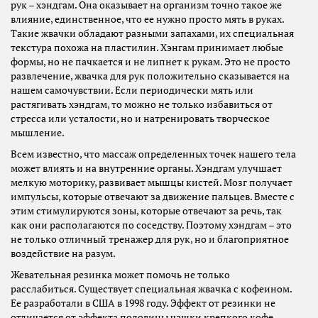
рук – хэндгам. Она оказывает на организм точно такое же
влияние, единственное, что ее нужно просто мять в руках.
Такие жвачки обладают разными запахами, их специальная
текстура похожа на пластилин. Хэнгам принимает любые
формы, но не пачкается и не липнет к рукам. Это не просто
развлечение, жвачка для рук положительно сказывается на
нашем самочувствии. Если периодически мять или
растягивать хэндгам, то можно не только избавиться от
стресса или усталости, но и натренировать творческое
мышление.
Всем известно, что массаж определенных точек нашего тела
может влиять и на внутренние органы. Хэндгам улучшает
мелкую моторику, развивает мышцы кистей. Мозг получает
импульсы, которые отвечают за движение пальцев. Вместе с
этим стимулируются зоны, которые отвечают за речь, так
как они располагаются по соседству. Поэтому хэндгам – это
не только отличный тренажер для рук, но и благоприятное
воздействие на разум.
Жевательная резинка может помочь не только
расслабиться. Существует специальная жвачка с кофеином.
Ее разработали в США в 1998 году. Эффект от резинки не
отличается от эффекта половины чашки крепкого кофе.