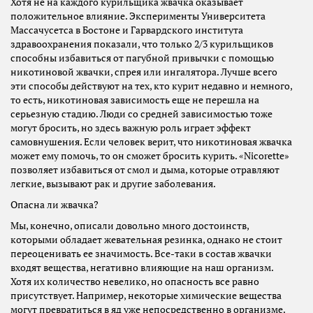
Хотя не на каждого курильщика жвачка оказывает
положительное влияние. Эксперименты Университета
Массачусетса в Бостоне и Гарвардского института
здравоохранения показали, что только 2/3 курильщиков
способны избавиться от пагубной привычки с помощью
никотиновой жвачки, спрея или ингалятора. Лучше всего
эти способы действуют на тех, кто курит недавно и немного,
то есть, никотиновая зависимость еще не перешла на
серьезную стадию. Люди со средней зависимостью тоже
могут бросить, но здесь важную роль играет эффект
самовнушения. Если человек верит, что никотиновая жвачка
может ему помочь, то он сможет бросить курить. «Nicorette»
позволяет избавиться от смол и дыма, которые отравляют
легкие, вызывают рак и другие заболевания.
Опасна ли жвачка?
Мы, конечно, описали довольно много достоинств,
которыми обладает жевательная резинка, однако не стоит
переоценивать ее значимость. Все-таки в состав жвачки
входят вещества, негативно влияющие на наш организм.
Хотя их количество невелико, но опасность все равно
присутствует. Например, некоторые химические вещества
могут превратиться в яд уже непосредственно в организме.