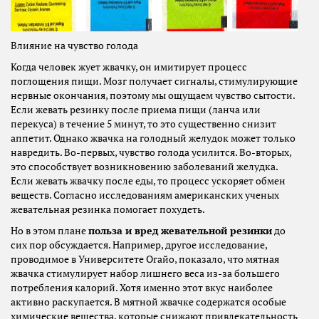
Влияние на чувство голода
Когда человек жует жвачку, он имитирует процесс
поглощения пищи. Мозг получает сигналы, стимулирующие
нервные окончания, поэтому мы ощущаем чувство сытости.
Если жевать резинку после приема пищи (ланча или
перекуса) в течение 5 минут, то это существенно снизит
аппетит. Однако жвачка на голодный желудок может только
навредить. Во-первых, чувство голода усилится. Во-вторых,
это способствует возникновению заболеваний желудка.
Если жевать жвачку после еды, то процесс ускоряет обмен
веществ. Согласно исследованиям американских ученых
жевательная резинка помогает похудеть.
Но в этом плане
польза и вред жевательной резинки
до
сих пор обсуждается. Например, другое исследование,
проводимое в Университете Огайо, показало, что мятная
жвачка стимулирует набор лишнего веса из-за большего
потребления калорий. Хотя именно этот вкус наиболее
активно раскупается. В мятной жвачке содержатся особые
химические вещества, которые снижают привлекательность