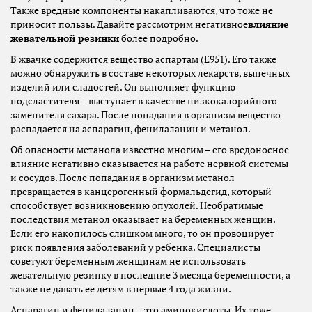
Также вредные компоненты накапливаются, что тоже не
приносит пользы. Давайте рассмотрим негативное
влияние
жевательной резинки
более подробно.
В жвачке содержится вещество аспартам (Е951). Его также
можно обнаружить в составе некоторых лекарств, выпечных
изделий или сладостей. Он выполняет функцию
подсластителя – выступает в качестве низкокалорийного
заменителя сахара. После попадания в организм вещество
распадается на аспарагин, фенилаланин и метанол.
Об опасности метанола известно многим – его вредоносное
влияние негативно сказывается на работе нервной системы
и сосудов. После попадания в организм метанол
превращается в канцерогенный формальдегид, который
способствует возникновению опухолей. Необратимые
последствия метанол оказывает на беременных женщин.
Если его накопилось слишком много, то он провоцирует
риск появления заболеваний у ребенка. Специалисты
советуют беременным женщинам не использовать
жевательную резинку в последние 3 месяца беременности, а
также не давать ее детям в первые 4 года жизни.
Аспарагин и фенилаланин – это аминокислоты. Их тоже