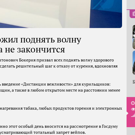
жил поднять волну
а не закончится
тонович Бокерия призвал всех поднять волну здорового
 сделать решительный шаг к отказу от курения, вдохновляя
Б
ь введение «Дистанции вежливости» для курильщиков:
нщин, а также в любом открытом месте на расстоянии менее
ем нагревания табака, любых продуктов горения и электронных
нно этот особый день вносится на рассмотрение в Госдуму
усматривающий тотальный запрет вейпов.