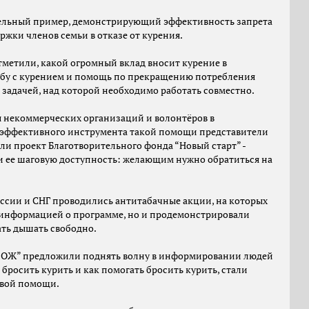
ельный пример, демонстрирующий эффективность запрета
ржки членов семьи в отказе от курения.
тметили, какой огромный вклад вносит курение в
рьбу с курением и помощь по прекращению потребления
задачей, над которой необходимо работать совместно.
я некоммерческих организаций и волонтёров в
 эффективного инструмента такой помощи представители
и проект Благотворительного фонда “Новый старт” -
и ее шаговую доступность: желающим нужно обратиться на
оссии и СНГ проводились антитабачные акции, на которых
с информацией о программе, но и продемонстрировали
ть дышать свободно.
 ЗОЖ” предложили поднять волну в информировании людей
 бросить курить и как помогать бросить курить, стали
рвой помощи.