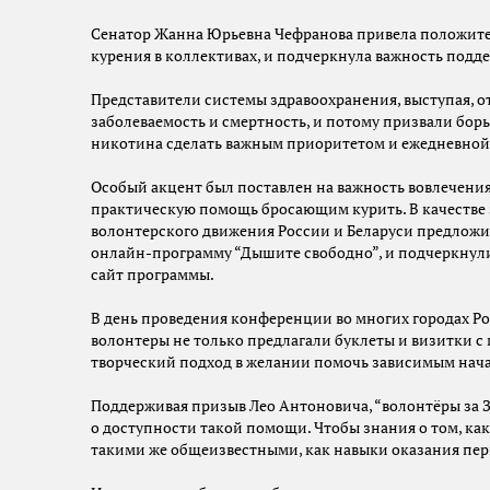
Сенатор Жанна Юрьевна Чефранова привела положит
курения в коллективах, и подчеркнула важность подде
Представители системы здравоохранения, выступая, о
заболеваемость и смертность, и потому призвали бо
никотина сделать важным приоритетом и ежедневной 
Особый акцент был поставлен на важность вовлечени
практическую помощь бросающим курить. В качестве
волонтерского движения России и Беларуси предложил
онлайн-программу “Дышите свободно”, и подчеркнул
сайт программы.
В день проведения конференции во многих городах Р
волонтеры не только предлагали буклеты и визитки 
творческий подход в желании помочь зависимым нача
Поддерживая призыв Лео Антоновича, “волонтёры за
о доступности такой помощи. Чтобы знания о том, как
такими же общеизвестными, как навыки оказания пе