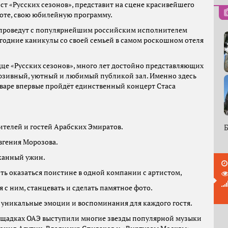
ст «Русских сезонов», представит на сцене красивейшего
соте, свою юбилейную программу.
и проведут с популярнейшим российским исполнителем
годние каникулы со своей семьей в самом роскошном отеля
рдце «Русских сезонов», много лет достойно представляющих
юзивный, уютный и любимый публикой зал. Именно здесь
нваре впервые пройдёт единственный концерт Стаса
ителей и гостей Арабских Эмиратов.
Б
вгения Морозова.
канный ужин.
ть оказаться поистине в одной компании с артистом,
 с ним, станцевать и сделать памятное фото.
, уникальные эмоции и воспоминания для каждого гостя.
площадках ОАЭ выступили многие звезды популярной музыки