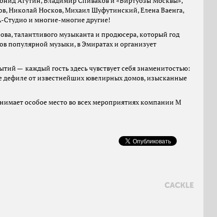
еонид Агутин, Владимир Спиваков и «Виртуозы Москвы»,
нов, Николай Носков, Михаил Шуфутинский, Елена Ваенга,
 А-Студио и многие-многие другие!
ова, талантливого музыканта и продюсера, который год
ов популярной музыки, в Эмиратах и организует
ытий — каждый гость здесь чувствует себя знаменитостью:
е дефиле от известнейших ювелирных домов, изысканные
анимает особое место во всех мероприятиях компании M