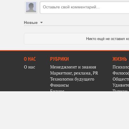
Новые
Никто ещё не оставил к
О НАС
РУБРИКИ
ЖИЗНЬ
О нас
Менеджмент и знания
Психол
Маркетинг, реклама, PR
Филосо
Технологии будущего
Общест
Финансы
Удивит
Бизнес
Туризм
Образование
Событи
Мода
Недвижимость