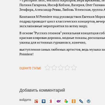
– Григорий Лепс, Филипп Киркоров, Вера Брежнева, Л
Полина Гагарина, Иосиф Кобзон, Валерия, Олег Газма
Земфира, Александр Ревва, Любовь Успенская, группа
Компания M Premiere под руководством Евгения Мороз
подряд проводит цикл классических концертов, вечер
эксклюзивные мероприятия по всему миру.
В основе "Русских сезонов" уникальная концепция соб
красная ковровая дорожка, модные показы, роскошны
ужины для истинных гурманов и, конечно,
выступления самых любимых артистов, ведь музыка з
Premiere!
ОЦЕНИТЕ СТАТЬЮ
Добавить комментарий
войдите