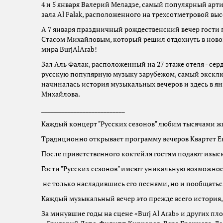
4 и 5 января Валерий Меладзе, самый популярный арти
зала Al Falak, расположенного на трехсотметровой вы
А 7 января праздничный рождественский вечер гост
Стасом Михайловым, который решил отдохнуть в ново
мира BurjAlArab!
Зал Аль Фалак, расположенный на 27 этаже отеля - се
русскую популярную музыку зарубежом, самый экскл
начиналась история музыкальных вечеров и здесь в я
Михайлова.
____________________________
Каждый концерт "Русских сезонов" любим тысячами ж
Традиционно открывает программу вечеров Квартет Е
После приветственного коктейля гостям подают изыс
Гости "Русских сезонов" имеют уникальную возможнос
не только насладившись его песнями, но и пообщаться
Каждый музыкальный вечер это прежде всего история
За минувшие годы на сцене «Burj Al Arab» и других 