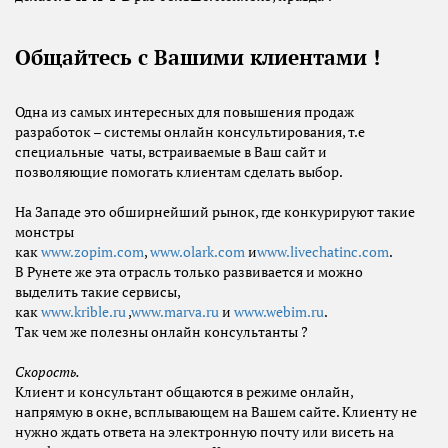
Общайтесь с Вашими клиентами !
Одна из самых интересных для повышения продаж
разработок – системы онлайн консультирования, т.е
специальные чаты, встраиваемые в Ваш сайт и
позволяющие помогать клиентам сделать выбор.
На Западе это обширнейший рынок, где конкурируют такие
монстры
как
www
.
zopim
.
com
,
www
.
olark
.
com
и
www
.
livechatinc
.
com
.
В Рунете же эта отрасль только развивается и можно
выделить такие сервисы,
как
www
.
krible
.
ru
,
www
.
marva
.
ru
и
www
.
webim
.
ru
.
Так чем же полезны онлайн консультанты ?
Скорость.
Клиент и консультант общаются в режиме онлайн,
напрямую в окне, всплывающем на Вашем сайте. Клиенту не
нужно ждать ответа на электронную почту или висеть на