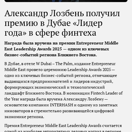
Александр Лозбень получил
премию в Дубае «Лидер
года» в сфере финтеха
Награда была вручена на премии Entrepreneur Middle
East Leadership Awards 2025 — одном из ключевых
бизнес-событий региона Ближнего Востока.
В Дубае, в отеле W Dubai – The Palm, издание Entrepreneur
Middle East провело церемонию Leadership Awards 2025 —
одно из ключевых бизнес-событий региона, отмечающее
выдающихся предпринимателей и лидеров индустрий,
формирующих экономический и технологический
ландшафт Ближнего Востока. В номинации Fintech Leader of
the Year награда была вручена Александру Лозбену —
основателю компании INTERHASH и одному из заметных
инноваторов в стремительно развивающейся цифровой
экономике региона.
Премия Entrepreneur Middle East Leadership Awards считается
одной из наиболее авторитетных деловых наград в регионе