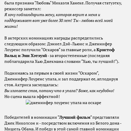
была признана "Любовь" Микаэля Ханеке. Получая статуэтку,
режиссер заметил:
Я хочу поблагодарить жену, которая верит в меня и
поддерживает вот уже более 30 лет! Ты - любовь всей моей
жизни!
В актерских номинациях награды распределились
следующим образом: Дэниел Дэй-Льюис и Дженнифер
Лоуренс получили "Оскаров" за главные роли, а
Кристоф
Вальц и Энн Хэтэуэй
- за второстепенные (последняя
поблагодарила Хью Джекмана словами "Хью, ты лучший!").
Поднимаясь за первым в своей жизни "Оскаром",
Дженнифер Лоуренс упала, и зал поддержал ее, аплодируя
стоя. Актриса засмущалась:
Вы хлопаете стоя, потому что я упала? Боже, как неудобно!
Но сцена вышла эффектной!
Победителей в номинации "
Лучший фильм
" представляли
Джек Николсон и - посредством включения из Белого дома -
Мишель Обама. И победу в этой самой главной номинации