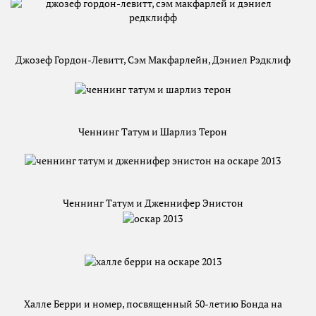
Джозеф Гордон-Левитт, Сэм Макфарлейн, Дэниел Рэдклиф
Ченнинг Татум и Шарлиз Терон
Ченнинг Татум и Дженнифер Энистон
Халле Берри и номер, посвященный 50-летию Бонда на