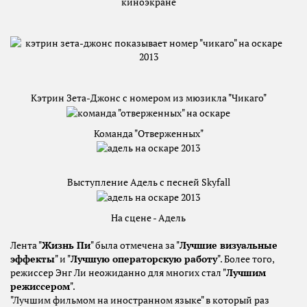
киноэкране
Кэтрин Зета-Джонс с номером из мюзикла "Чикаго"
Команда "Отверженных"
Выступление Адель с песней Skyfall
На сцене - Адель
Лента "
Жизнь Пи
" была отмечена за "
Лучшие визуальные
эффекты
" и "
Лучшую операторскую работу
". Более того,
режиссер Энг Ли неожиданно для многих стал "
Лучшим
режиссером
".
"
Лучшим фильмом на иностранном языке
" в который раз