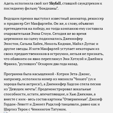
Адель исполнила свой хит
Skyfall
, ставший саундтреком к
последнему фильму "бондианы".
Ведущим премии выступил известный аниматор, режиссер
и продюсер Сет Макфарлейн. Он же, к слову, объявлял
претендентов на победу, но тогда компанию ему составила
очаровательная Эмма Стоун. Сегодня же во время
церемонии на сцену поднимались Дженнифер
Энистон, Сальма Хайек, Николь Кидман, Майкл Дуглас и
другие звезды. И хотя Макфарлей уступает некоторым из
своих предшественников в остроумии, нельзя не признать,
что обаянием он явно переплюнул Энн Хэтэуэй и Джеймса
Франко, "руливших" Оскаром два года назад.
Программа была насыщенной - Кэтрин Зета-Джонс,
например, исполнила номер из мюзикла "Чикаго" (ух и
хороша была актриса!), а Дженнифер Хадсон спела песню
из "Девушек мечты". Продемонстрировал вокальные
способности, кстати, впечатляющие, и Хью Джекман, а
вместе с ним - весь состав картины "Отверженные". Джозеф
Гордон-Левитт и Дэниел Рэдклиф танцевали, равно как и
Шарлиз Терон с Ченнингом Татумом.