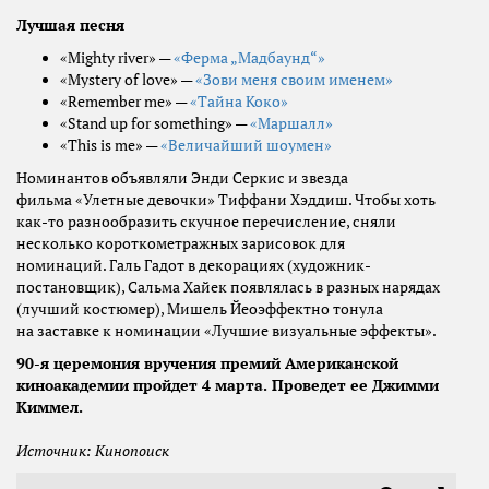
Лучшая песня
«Mighty river» —
«Ферма „Мадбаунд“»
«Mystery of love» —
«Зови меня своим именем»
«Remember me» —
«Тайна Коко»
«Stand up for something» —
«Маршалл»
«This is me» —
«Величайший шоумен»
Номинантов объявляли Энди Серкис и звезда
фильма «Улетные девочки» Тиффани Хэддиш. Чтобы хоть
как-то разнообразить скучное перечисление, сняли
несколько короткометражных зарисовок для
номинаций. Галь Гадот в декорациях (художник-
постановщик), Сальма Хайек появлялась в разных нарядах
(лучший костюмер), Мишель Йеоэффектно тонула
на заставке к номинации «Лучшие визуальные эффекты».
90-я церемония вручения премий Американской
киноакадемии пройдет 4 марта. Проведет ее Джимми
Киммел.
Источник: Кинопоиск