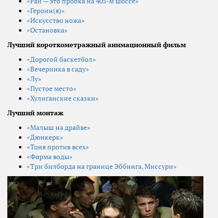
«Рай — это пробка на 405-м шоссе»
«Героин(я)»
«Искусство ножа»
«Остановка»
Лучший короткометражный анимационный фильм
«Дорогой баскетбол»
«Вечеринка в саду»
«Лу»
«Пустое место»
«Хулиганские сказки»
Лучший монтаж
«Малыш на драйве»
«Дюнкерк»
«Тоня против всех»
«Форма воды»
«Три билборда на границе Эббинга, Миссури»