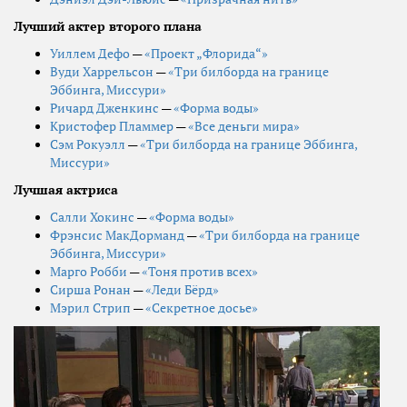
Лучший актер второго плана
Уиллем Дефо
—
«Проект „Флорида“»
Вуди Харрельсон
—
«Три билборда на границе
Эббинга, Миссури»
Ричард Дженкинс
—
«Форма воды»
Кристофер Пламмер
—
«Все деньги мира»
Сэм Рокуэлл
—
«Три билборда на границе Эббинга,
Миссури»
Лучшая актриса
Салли Хокинс
—
«Форма воды»
Фрэнсис МакДорманд
—
«Три билборда на границе
Эббинга, Миссури»
Марго Робби
—
«Тоня против всех»
Сирша Ронан
—
«Леди Бёрд»
Мэрил Стрип
—
«Секретное досье»