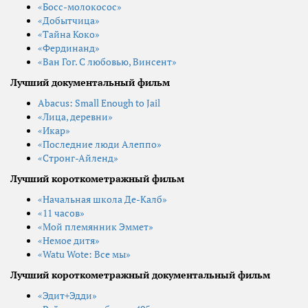
«Босс-молокосос»
«Добытчица»
«Тайна Коко»
«Фердинанд»
«Ван Гог. С любовью, Винсент»
Лучший документальный фильм
Abacus: Small Enough to Jail
«Лица, деревни»
«Икар»
«Последние люди Алеппо»
«Стронг-Айленд»
Лучший короткометражный фильм
«Начальная школа Де-Калб»
«11 часов»
«Мой племянник Эммет»
«Немое дитя»
«Watu Wote: Все мы»
Лучший короткометражный документальный фильм
«Эдит+Эдди»