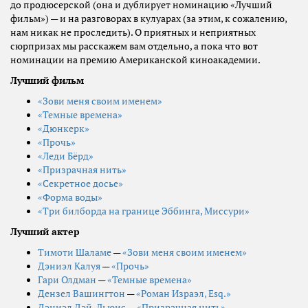
до продюсерской (она и дублирует номинацию «Лучший
фильм») — и на разговорах в кулуарах (за этим, к сожалению,
нам никак не проследить). О приятных и неприятных
сюрпризах мы расскажем вам отдельно, а пока что вот
номинации на премию Американской киноакадемии.
Лучший фильм
«Зови меня своим именем»
«Темные времена»
«Дюнкерк»
«Прочь»
«Леди Бёрд»
«Призрачная нить»
«Секретное досье»
«Форма воды»
«Три билборда на границе Эббинга, Миссури»
Лучший актер
Тимоти Шаламе
—
«Зови меня своим именем»
Дэниэл Калуя
—
«Прочь»
Гари Олдман
—
«Темные времена»
Дензел Вашингтон
—
«Роман Израэл, Esq.»
Дэниэл Дэй-Льюис
—
«Призрачная нить»