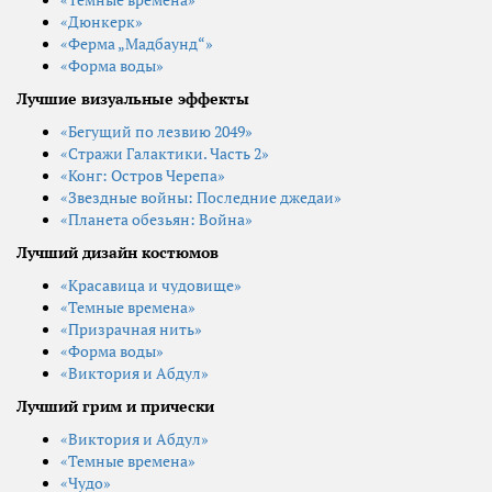
«Дюнкерк»
«Ферма „Мадбаунд“»
«Форма воды»
Лучшие визуальные эффекты
«Бегущий по лезвию 2049»
«Стражи Галактики. Часть 2»
«Конг: Остров Черепа»
«Звездные войны: Последние джедаи»
«Планета обезьян: Война»
Лучший дизайн костюмов
«Красавица и чудовище»
«Темные времена»
«Призрачная нить»
«Форма воды»
«Виктория и Абдул»
Лучший грим и прически
«Виктория и Абдул»
«Темные времена»
«Чудо»