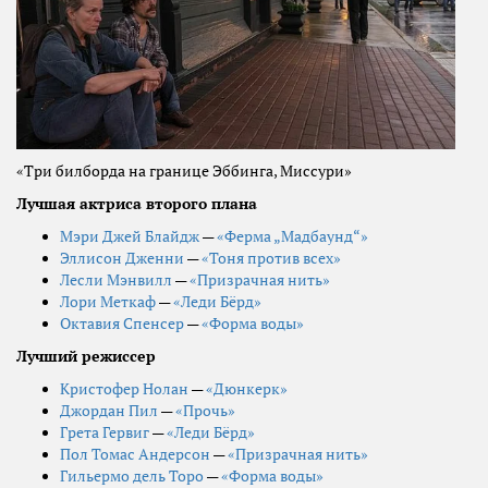
«Три билборда на границе Эббинга, Миссури»
Лучшая актриса второго плана
Мэри Джей Блайдж
—
«Ферма „Мадбаунд“»
Эллисон Дженни
—
«Тоня против всех»
Лесли Мэнвилл
—
«Призрачная нить»
Лори Меткаф
—
«Леди Бёрд»
Октавия Спенсер
—
«Форма воды»
Лучший режиссер
Кристофер Нолан
—
«Дюнкерк»
Джордан Пил
—
«Прочь»
Грета Гервиг
—
«Леди Бёрд»
Пол Томас Андерсон
—
«Призрачная нить»
Гильермо дель Торо
—
«Форма воды»