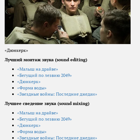
«Дюнкерк»
Лучший монтаж звука (sound editing)
«Малыш на драйве»
«Бегущий по лезвию 2049»
«Дюнкерк»
«Форма воды»
«Звездные войны: Последние джедаи»
Лучшее сведение звука (sound mixing)
«Малыш на драйве»
«Бегущий по лезвию 2049»
«Дюнкерк»
«Форма воды»
«Звездные войны: Последние джедаи»