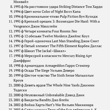
Минвайл
1993 ф На расстоянии удара Striking Distance Том Харди
1994 ф Цвет ночи Color of Night Билл Капа
1994 ф Криминальное чтиво Pulp Fiction Буч Кулидж
1995 ф Крепкий орешек 3: Возмездие Die Hard: With a
Vengeance Джон Макклейн
1995 ф Четыре комнаты Four Rooms Лео
1995 ф 12 обезьян Twelve Monkeys Джеймс Коул
1996 ф Герой-одиночка Last Man Standing Джон Смит
1997 ф Пятый элемент The Fifth Element Корбен Даллас
1997 ф Шакал The Jackal «Шакал»
1998 ф Меркурий в опасности Mercury Rising Арт
Джеффрис
1998 ф Армагеддон Armageddon Гарри Стэмпер
1998 ф Осада The Siege Уильям Деверо
1999 ф Шестое чувство The Sixth Sense Малькольм
Кроув
2000 ф Девять ярдов The Whole Nine Yards Джимми
Тодески
2000 ф Неуязвимый Unbreakable Дэвид Данн
2001 ф Бандиты Bandits Джо Блейк
2002 ф Война Харта Hart’s War Вильям Макнамара
2003 ф Слёзы солнца Tears of the Sun лейтенант А. К.