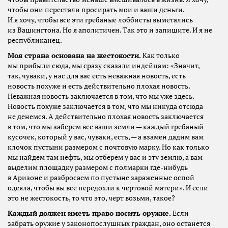
чтобы они перестали просирать мои и ваши деньги.
И я хочу, чтобы все эти гребаные лоббисты выметались
из Вашингтона. Но я аполитичен. Так это и запишите. И я не
республиканец.
Моя страна основана на жестокости.
Как только
мы прибыли сюда, мы сразу сказали индейцам: «Значит,
так, чуваки, у нас для вас есть неважная новость, есть
новость похуже и есть действительно плохая новость.
Неважная новость заключается в том, что мы уже здесь.
Новость похуже заключается в том, что мы никуда отсюда
не денемся. А действительно плохая новость заключается
в том, что мы заберем все ваши земли — каждый гребаный
кусочек, который у вас, чуваки, есть, — а взамен дадим вам
клочок пустыни размером с почтовую марку. Но как только
мы найдем там нефть, мы отберем у вас и эту землю, а вам
выделим площадку размером с полмарки где-нибудь
в Аризоне и разбросаем по пустыне зараженные оспой
одеяла, чтобы вы все передохли к чертовой матери». И если
это не жестокость, то что это, черт возьми, такое?
Каждый должен иметь право носить оружие.
Если
забрать оружие у законопослушных граждан, оно останется