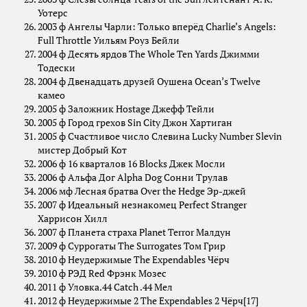
Уотерс
2003 ф Ангелы Чарли: Только вперёд Charlie’s Angels:
Full Throttle Уильям Роуз Бейли
2004 ф Десять ярдов The Whole Ten Yards Джимми
Тодески
2004 ф Двенадцать друзей Оушена Ocean’s Twelve
камео
2005 ф Заложник Hostage Джефф Тейли
2005 ф Город грехов Sin City Джон Хартиган
2005 ф Счастливое число Слевина Lucky Number Slevin
мистер Добрый Кот
2006 ф 16 кварталов 16 Blocks Джек Мосли
2006 ф Альфа Дог Alpha Dog Сонни Трулав
2006 мф Лесная братва Over the Hedge Эр-джей
2007 ф Идеальный незнакомец Perfect Stranger
Харрисон Хилл
2007 ф Планета страха Planet Terror Малдун
2009 ф Суррогаты The Surrogates Том Грир
2010 ф Неудержимые The Expendables Чёрч
2010 ф РЭД Red Фрэнк Мозес
2011 ф Уловка.44 Catch .44 Мел
2012 ф Неудержимые 2 The Expendables 2 Чёрч[17]