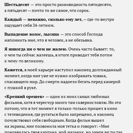
Шестьдесят —
это просто разновидность пятидесяти,
а пятьдесят — почти то же самое, что сорок.
Каждый — неважно, сколько ему лет,
— где-то внутри
ощущает себя 24-летним.
Выпадение волос, лысина —
это способ Господа
напомнить мне, что я человек, а не обезьяна.
Я никогда ни о чем не жалею.
Очень часто бывает: то,
о чем ты сейчас жалеешь, в итоге приводит тебя потом
к чему-то великому.
Кажется,
в моей карьере наступил наконец долгожданный
момент, когда мне уже не нужно изображать чувака,
спасающего мир. До смерти надоело бегать перед камерой
с пушкой в руке.
«Крепкий орешек» —
один из моих самых любимых
фильмов, хотя я чересчур много там сквернословлю. Но это
потому, что в тот момент я только-только пришел в кино
с телевидения, где ругаться было запрещено, и наконец
почувствовал себя свободным. Когда фильм вышел
на экраны, мне позвонила моя тетка и говорит: «Мне
понравилась твоя картина, мой мальчик, но зачем же ты так