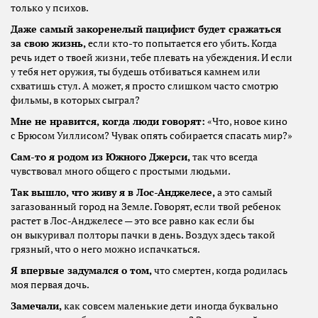
только у психов.
Даже самый закоренелый пацифист будет сражаться
за свою жизнь,
если кто-то попытается его убить. Когда
речь идет о твоей жизни, тебе плевать на убеждения. И если
у тебя нет оружия, ты будешь отбиваться камнем или
схватишь стул. А может, я просто слишком часто смотрю
фильмы, в которых сыграл?
Мне не нравится, когда люди говорят:
«Что, новое кино
с Брюсом Уиллисом? Чувак опять собирается спасать мир?»
Сам-то я родом из Южного Джерси,
так что всегда
чувствовал много общего с простыми людьми.
Так вышло, что живу я в Лос-Анджелесе,
а это самый
загазованный город на Земле. Говорят, если твой ребенок
растет в Лос-Анджелесе — это все равно как если бы
он выкуривал полторы пачки в день. Воздух здесь такой
грязный, что о него можно испачкаться.
Я впервые задумался о том,
что смертен, когда родилась
моя первая дочь.
Замечали,
как совсем маленькие дети иногда буквально