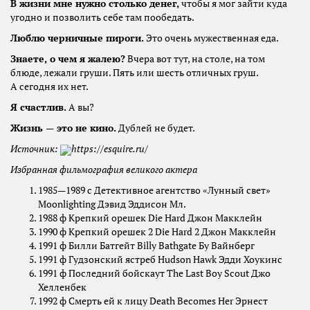
В жизни мне нужно столько денег,
чтобы я мог зайти куда
угодно и позволить себе там пообедать.
Люблю черничные пироги.
Это очень мужественная еда.
Знаете, о чем я жалею?
Вчера вот тут, на столе, на том
блюде, лежали груши. Пять или шесть отличных груш.
А сегодня их нет.
Я счастлив.
А вы?
Жизнь — это не кино.
Дублей не будет.
Источник:
https://esquire.ru/
Избранная фильмография великого актера
1985—1989 с Детективное агентство «Лунный свет»
Moonlighting Дэвид Эддисон Мл.
1988 ф Крепкий орешек Die Hard Джон Макклейн
1990 ф Крепкий орешек 2 Die Hard 2 Джон Макклейн
1991 ф Билли Батгейт Billy Bathgate Бу Вайнберг
1991 ф Гудзонский ястреб Hudson Hawk Эдди Хоукинс
1991 ф Последний бойскаут The Last Boy Scout Джо
Хелленбек
1992 ф Смерть ей к лицу Death Becomes Her Эрнест