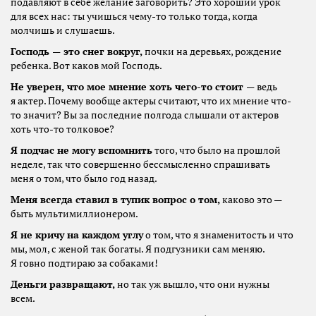
подавляют в себе желание заговорить? Это хороший урок
для всех нас: ты учишься чему-то только тогда, когда
молчишь и слушаешь.
Господь — это снег вокруг,
почки на деревьях, рождение
ребенка. Вот каков мой Господь.
Не уверен, что мое мнение хоть чего-то стоит —
ведь
я актер. Почему вообще актеры считают, что их мнение что-
то значит? Вы за последние полгода слышали от актеров
хоть что-то толковое?
Я подчас не могу вспомнить
того, что было на прошлой
неделе, так что совершенно бессмысленно спрашивать
меня о том, что было год назад.
Меня всегда ставил в тупик вопрос о том,
каково это —
быть мультимиллионером.
Я не кричу на каждом углу
о том, что я знаменитость и что
мы, мол, с женой так богаты. Я подгузники сам меняю.
Я говно подтираю за собаками!
Деньги развращают,
но так уж вышло, что они нужны
всем.