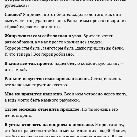
ругаешься?»
Сиквел?
Я пришел в этот бизнес задолго до того, как они
выдумали это дурацкое слово. Раньше мы просто говорили:
«Давай сделаем еще один».
Жанр экшен сам себя загнал в угол.
Зрители хотят
разнообразия, а у нас просто кончились злодеи.
Террористы были, гангстеры были, даже пришельцы были.
И что теперь? Все перепробовано.
В кино все так просто:
надел белую ковбойскую шляпу —
и ты герой.
Раньше искусство имитировало жизнь.
Сегодня жизнь
все чаще имитирует искусство.
Мне не нравится наш мир.
Все в нем устроено через жопу,
а ведь могло быть намного разумней.
Ты не можешь отменить прошлое.
Но ты можешь его
не повторять.
Я устал отвечать на вопросы о политике.
Я просто хочу,
чтобы в правительстве было меньше лишних людей. Я хочу,
чтобы правительство меньше вмешивалось в жизнь. Я хочу,