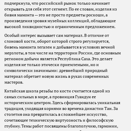
подчеркнула, что российский рынок только начинает
открывать для себя этот сегмент. По ее словам, изделия из
бивня мамонта — это не просто предметы роскоши, а
произведения уровня музейных коллекций, обладающие
высокой ликвидностью и ограниченным предложением.
Особый интерес вызывает сам материал. В отличие от
слоновой кости, оборот которой строго регулируется,
бивень мамонта легален и добывается в условиях вечной
мерзлоты, в том числе на территории России, где основным
регионом добычи является Республика Саха. Это делает
изделия не только этически приемлемыми, но и
символически значимыми: древнейший природный
материал обретает новую жизнь в руках современных
мастеров.
Китайская школа резьбы по кости считается одной из
самых сильных в мире, а провинция Гуандун ее
историческим центром. Здесь сформировалась уникальная
традиция, уходящая корнями во времена династии Тан. За
столетия она превратилась в сложнейшее искусство,
сочетающее техническую виртуозность и философскую
глубину. Темы работ посвящены благополучию, гармонии,