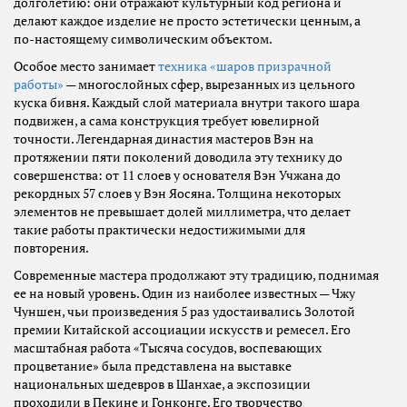
долголетию: они отражают культурный код региона и
делают каждое изделие не просто эстетически ценным, а
по-настоящему символическим объектом.
Особое место занимает
техника «шаров призрачной
работы»
— многослойных сфер, вырезанных из цельного
куска бивня. Каждый слой материала внутри такого шара
подвижен, а сама конструкция требует ювелирной
точности. Легендарная династия мастеров Вэн на
протяжении пяти поколений доводила эту технику до
совершенства: от 11 слоев у основателя Вэн Учжана до
рекордных 57 слоев у Вэн Яосяна. Толщина некоторых
элементов не превышает долей миллиметра, что делает
такие работы практически недостижимыми для
повторения.
Современные мастера продолжают эту традицию, поднимая
ее на новый уровень. Один из наиболее известных — Чжу
Чуншен, чьи произведения 5 раз удостаивались Золотой
премии Китайской ассоциации искусств и ремесел. Его
масштабная работа «Тысяча сосудов, воспевающих
процветание» была представлена на выставке
национальных шедевров в Шанхае, а экспозиции
проходили в Пекине и Гонконге. Его творчество