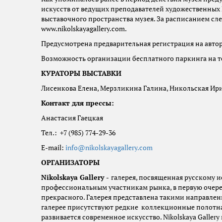
искусств от ведущих преподавателей художественных 
выставочного пространства музея. За расписанием сле
www.nikolskayagallery.com.
Предусмотрена предварительная регистрация на авторск
Возможность организации бесплатного паркинга на т
КУРАТОРЫ ВЫСТАВКИ
Лисенкова Елена, Мерзликина Галина, Никольская Ир
Контакт для прессы:
Анастасия Гаецкая
Тел.: +7 (985) 774-29-36
E-mail:
info@nikolskayagallery.com
ОРГАНИЗАТОРЫ
Nikolskaya
Gallery
-
галерея, посвященная русскому и
профессиональным участникам рынка, в первую очере
прекрасного. Галерея представлена такими направлен
галерее присутствуют редкие коллекционные полотна
развивается современное искусство. Nikolskaya Gallery 