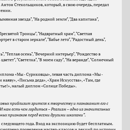
Антон Стекольщиков, который, в свою очередь, передал
сении.
зымянная звезда", "На родной земле", "Два капитана",
 Пресвятой Троицы", "Надвратный храм", "Светлая
трет в старом зеркале", "Бабье лето", "Радостный день",
", "Теплая осень", "Вечерний интерьер", "Рождество в
цветет", "Светелка", "В моем саду", "На веранде", "Солнечный
диплома «Мы - Суриковцы», левая часть диплома «Мы -
 наяву», «Письма деда», «Храм Искусства», «Там, где
астье!», малый диплом «Солнце Победы».
овых приблизит зрителя к творчеству и познакомит его с
И нам есть чем гордиться – Реализм – одно из значительных
ных признаков перед всеми другими школами”.
о следующего года. Вход на экспозицию будет бесплатным.
усмотрено проведение мастер-классов и лекций по истории