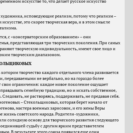
временном искусстве то, что делает русское искусство
 художника, исповедующие реализм, потому что реализм –
искусстве, это скорее творческая вера, и в этом смысле
реализма.
ется, с «консерваторским образованием» – они
а семья, представляющая три творческих поколения. При самых
раняют творческую индивидуальность, имеют свое лицо и
роким творческим диапазоном.
КОЛЬЩИКОВЫХ
в котором творчество каждого отдельного члена развивается
, передаваемыми не вербально, но на гораздо более
т свои ограничения: каждое новое поколение ощущает
оправдывать семейную традицию, но и искать собственное,
Следовать, не растворяясь, поддерживать, не предавая себя.
огеновых – Стекольщиковых, которая берет начало от
енова, мастера военных зарисовок, и его жены Веры
е жизнь советского народа. Родители-художники,
или солидную основу для творческого развития следующего
соединившей судьбу с другим ярким представителем
ым. В результате этого союза появился еще один