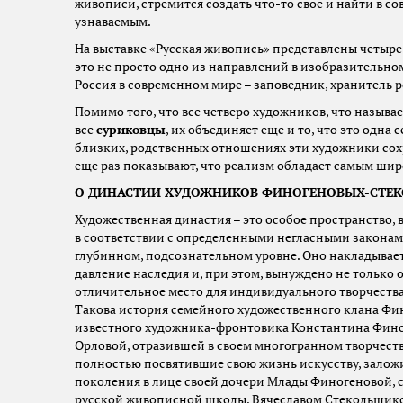
живописи, стремится создать что-то свое и найти в со
узнаваемым.
На выставке «Русская живопись» представлены четыре
это не просто одно из направлений в изобразительном 
Россия в современном мире – заповедник, хранитель 
Помимо того, что все четверо художников, что называ
все
суриковцы
, их объединяет еще и то, что это одн
близких, родственных отношениях эти художники сох
еще раз показывают, что реализм обладает самым ши
О ДИНАСТИИ ХУДОЖНИКОВ ФИНОГЕНОВЫХ-СТЕ
Художественная династия – это особое пространство, 
в соответствии с определенными негласными законами
глубинном, подсознательном уровне. Оно накладывае
давление наследия и, при этом, вынуждено не только 
отличительное место для индивидуального творчества. 
Такова история семейного художественного клана Фин
известного художника-фронтовика Константина Финог
Орловой, отразившей в своем многогранном творчеств
полностью посвятившие свою жизнь искусству, залож
поколения в лице своей дочери Млады Финогеновой, 
русской живописной школы, Вячеславом Стекольщиков