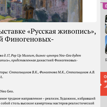
ыставке «Русская живопись»,
ей Финогеновых-
а д.17,
Pop Up Museum
, бизнес-центра
Nеo-Geo
будет
Б
вопись», представленная
династией Финогеновых-
вторы
: Стекольщиков В.К., Финогенова М.К., Стекольщиков А.В.
1.
 Neo Geo.
мое трудное направление – реализм. Художник, избравший
ед собой столь высокие камертоны мастеров реалистической