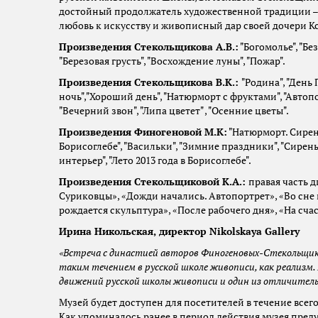
достойный продолжатель художественной традиции – 
любовь к искусству и живописный дар своей дочери К
Произведения Стекольщикова А.В.:
"Богомолье", "Бе
"Березовая грусть", "Восхождение луны", "Пожар".
Произведения Стекольщикова В.К.:
"Родина", "День
ночь","Хороший день", "Натюрморт с фруктами", "Автопор
"Вечерний звон", "Липа цветет" , "Осенние цветы".
Произведения Финогеновой М.К:
"Натюрморт. Сирень
Борисоглебе", "Васильки", "Зимние праздники", "Сирень 
интерьер", "Лето 2013 года в Борисоглебе".
Произведения Стекольщиковой К.А.:
правая часть 
Суриковцы», «Дожди начались. Автопортрет», «Во сне и
рождается скульптура», «После рабочего дня», «На сч
Ирина Никольская, директор
Nikolskaya
Gallery
«Встреча с династией авторов Финогеновых-Стекольщик
таким течением в русской школе живописи, как реализм. 
движений русской школы живописи и один из отличитель
Музей будет доступен для посетителей в течение всег
Как упоминалось ранее в период действия музея пред