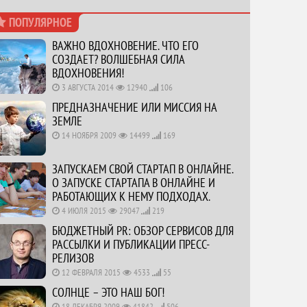
ПОПУЛЯРНОЕ
ВАЖНО ВДОХНОВЕНИЕ. ЧТО ЕГО
СОЗДАЕТ? ВОЛШЕБНАЯ СИЛА
ВДОХНОВЕНИЯ!
3 АВГУСТА 2014
12940
106
ПРЕДНАЗНАЧЕНИЕ ИЛИ МИССИЯ НА
ЗЕМЛЕ
14 НОЯБРЯ 2009
14499
169
ЗАПУСКАЕМ СВОЙ СТАРТАП В ОНЛАЙНЕ.
О ЗАПУСКЕ СТАРТАПА В ОНЛАЙНЕ И
РАБОТАЮЩИХ К НЕМУ ПОДХОДАХ.
4 ИЮЛЯ 2015
29047
219
БЮДЖЕТНЫЙ PR: ОБЗОР СЕРВИСОВ ДЛЯ
РАССЫЛКИ И ПУБЛИКАЦИИ ПРЕСС-
РЕЛИЗОВ
12 ФЕВРАЛЯ 2015
4533
55
СОЛНЦЕ – ЭТО НАШ БОГ!
18 ДЕКАБРЯ 2009
41842
506