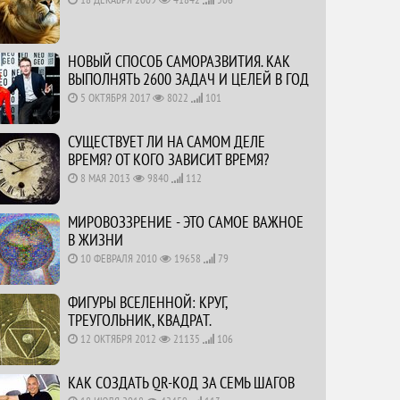
НОВЫЙ СПОСОБ САМОРАЗВИТИЯ. КАК
ВЫПОЛНЯТЬ 2600 ЗАДАЧ И ЦЕЛЕЙ В ГОД
5 ОКТЯБРЯ 2017
8022
101
СУЩЕСТВУЕТ ЛИ НА САМОМ ДЕЛЕ
ВРЕМЯ? ОТ КОГО ЗАВИСИТ ВРЕМЯ?
8 МАЯ 2013
9840
112
МИРОВОЗЗРЕНИЕ - ЭТО САМОЕ ВАЖНОЕ
В ЖИЗНИ
10 ФЕВРАЛЯ 2010
19658
79
ФИГУРЫ ВСЕЛЕННОЙ: КРУГ,
ТРЕУГОЛЬНИК, КВАДРАТ.
12 ОКТЯБРЯ 2012
21135
106
КАК СОЗДАТЬ QR-КОД ЗА СЕМЬ ШАГОВ