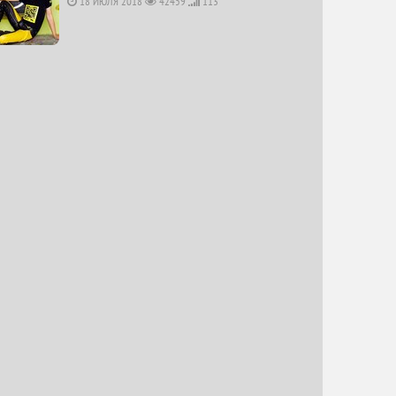
18 ИЮЛЯ 2018
42459
113